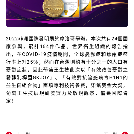
2022
非洲國際發明展於摩洛哥舉辦，本次共有
24
個國
家參與，累計
164
件作品。世界衛生組織的報告指
出，在
COVID-19
疫情期間，全球憂鬱症和焦慮症盛
行率上升
25
％；然而在台灣則約有十分之一的人口有
憂鬱症狀，因此葡萄王生技此次以「有效改善憂鬱之
發酵乳桿菌
GKJOY
」、「有效對抗流感病毒
H1N1
的
益生菌組合物」兩項專利技術參賽，榮獲雙金大獎，
葡萄王生技展現研發實力及敏銳觀察，備獲國際肯
定！