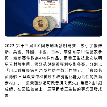
2022
第十三屆
IIIC
國際創新發明競賽，吸引了俄羅
斯、美國、韓國、中國、日本、摩洛哥等
11
個國家參
與，總參賽件數為
446
件作品，葡萄王生技此次以明
星素材益生菌、猴頭菇與桑黃專利技術參賽，分別以
「用以對抗腸病毒
71
型的益生菌活性物」、「猴頭菇
菌絲體 – 具改善中樞神經系統髓鞘化能力活性的真菌
素材」、「桑黃菌絲體可改善肌肉流失」榮獲
2
金
1
銀
成績，在國際舞台上，展現葡萄王生技的專業研發成
果。