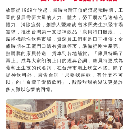
故事從1969年說起，當時台灣正值經濟起飛時期，工
業的發展需要大量的人力、體力，勞工朋友迅速補充
體力、消除疲勞，創辦人暨總裁 曾水照先生抓緊市場
需求，推出台灣第一支提神飲品「康貝特口服液」，
席捲機能性飲料市場，資深員工們更是口耳相傳：全
盛時期在工廠門口總有貨車等著，準備把剛生產完、
熱騰騰的康貝特送上貨車到各地舖貨。「康貝特喝了
再上」成為大家朗朗上口的經典台詞，康貝特更成為
葡萄王生技的代名詞，在台灣市場上屹立不搖。除了
提神飲料外，廣告台詞「只要我喜歡，有什麼不可
以」的「奇檬子愛情飲料」，酸酸甜甜的滋味更是許
多人難以忘懷的回憶。