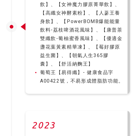
飲】、【女神魔力膠原菁華飲】、
【高纖女神酵素粉】、【人蔘王養
身飲】、【PowerBOMB爆能能量
飲料-荔枝啤酒花風味】、【康普茶
雙纖飲-葡柚蜜香風味】、【優適金
盞花葉黃素精華凍】、【莓好膠原
益生菌】、【朝氣人生365膠
囊】、【舒活納麴王】
葡萄王【易得纖】- 健康食品字
A00422號，不易形成體脂肪功能。
2023