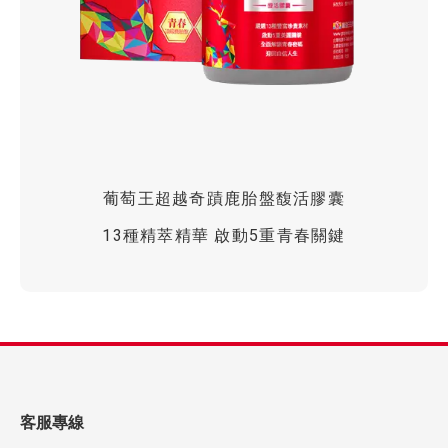
葡萄王超越奇蹟鹿胎盤馥活膠囊
13種精萃精華 啟動5重青春關鍵
客服專線