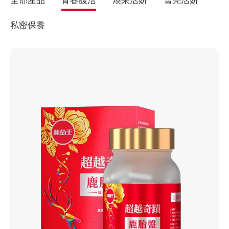
全部產品
青春馥活
煥采活妍
雪亮活妍
私密保養
VIEW MORE