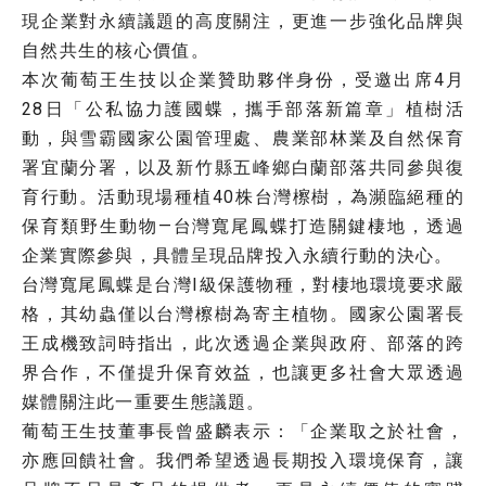
現企業對永續議題的高度關注，更進一步強化品牌與
自然共生的核心價值。
本次葡萄王生技以企業贊助夥伴身份，受邀出席4月
28日「公私協力護國蝶，攜手部落新篇章」植樹活
動，與雪霸國家公園管理處、農業部林業及自然保育
署宜蘭分署，以及新竹縣五峰鄉白蘭部落共同參與復
育行動。活動現場種植40株台灣檫樹，為瀕臨絕種的
保育類野生動物—台灣寬尾鳳蝶打造關鍵棲地，透過
企業實際參與，具體呈現品牌投入永續行動的決心。
台灣寬尾鳳蝶是台灣I級保護物種，對棲地環境要求嚴
格，其幼蟲僅以台灣檫樹為寄主植物。國家公園署長
王成機致詞時指出，此次透過企業與政府、部落的跨
界合作，不僅提升保育效益，也讓更多社會大眾透過
媒體關注此一重要生態議題。
葡萄王生技董事長曾盛麟表示：「企業取之於社會，
亦應回饋社會。我們希望透過長期投入環境保育，讓