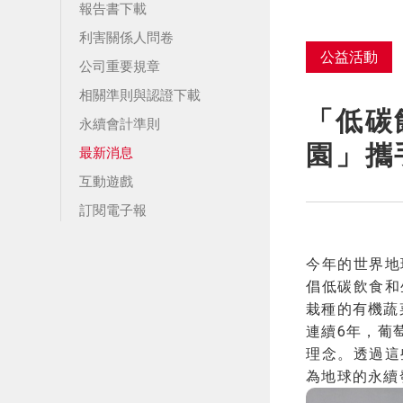
稽核組織
關懷弱勢
報告書下載
能源與溫室氣體管理
陪伴自立
利害關係人問卷
水資源管理
公益活動
照護長輩
公司重要規章
廢棄物管理
相關準則與認證下載
「低碳
永續會計準則
園」攜
最新消息
互動遊戲
訂閱電子報
今年的世界地
倡低碳飲食和
栽種的有機蔬
連續6年，葡
理念。透過這
為地球的永續