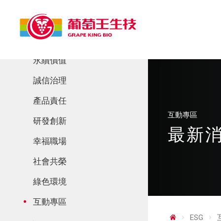
ESG
永續價值
董事長的話
誠信治理
利害關係人議和
公司基本資料
產品責任
永續策略
誠信透明
互動專區
永續採購
研發創新
永續管理
風險管理
最新
供應鏈管理
研發管理
永續績效
幸福職場
法規遵循
食品安全
產學合作
氣候相關財務揭露
招募與人權
推廣永續發展執行情形
社會共榮
永續產品
客戶服務
永續會計準則
人才資本
公司治理運作情形
社會投入理念
綠色環境
資通安全治理
員工照顧
履行誠信經營情形
參與學界
環境管理
互動專區
職業安全
經理人資訊
深耕鄰里
氣候相關財務揭露
ESG
員工福利與環境安全