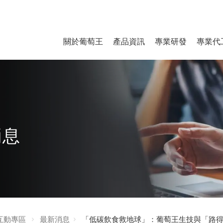
關於葡萄王
產品資訊
專業研發
專業代
消息
互動專區
最新消息
「低碳飲食救地球」：葡萄王生技與「路