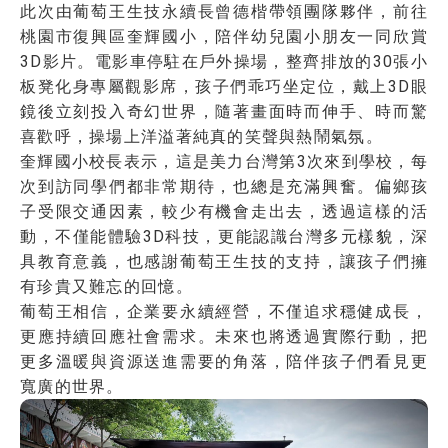
此次由葡萄王生技永續長曾德楷帶領團隊夥伴，前往
桃園市復興區奎輝國小，陪伴幼兒園小朋友一同欣賞
3D影片。電影車停駐在戶外操場，整齊排放的30張小
板凳化身專屬觀影席，孩子們乖巧坐定位，戴上3D眼
鏡後立刻投入奇幻世界，隨著畫面時而伸手、時而驚
喜歡呼，操場上洋溢著純真的笑聲與熱鬧氣氛。
奎輝國小校長表示，這是美力台灣第3次來到學校，每
次到訪同學們都非常期待，也總是充滿興奮。偏鄉孩
子受限交通因素，較少有機會走出去，透過這樣的活
動，不僅能體驗3D科技，更能認識台灣多元樣貌，深
具教育意義，也感謝葡萄王生技的支持，讓孩子們擁
有珍貴又難忘的回憶。
葡萄王相信，企業要永續經營，不僅追求穩健成長，
更應持續回應社會需求。未來也將透過實際行動，把
更多溫暖與資源送進需要的角落，陪伴孩子們看見更
寬廣的世界。