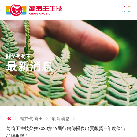
關於葡萄王
最新消息
關於葡萄王
最新消息
葡萄王生技榮獲2023第19屆行銷傳播傑出貢獻獎—年度傑出
品牌銀獎！