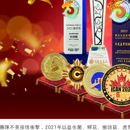
團隊不畏疫情衝擊，2021年以益生菌、蟬花、猴頭菇、