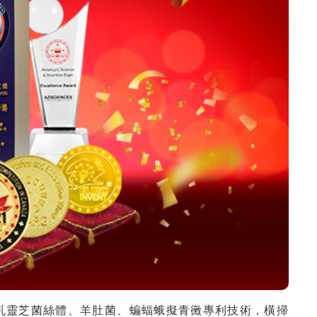
虎乳靈芝菌絲體、羊肚菌、蝙蝠蛾擬青黴專利技術，橫掃